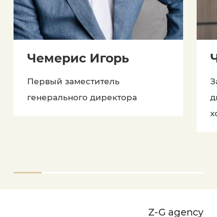
Чемерис Игорь
Первый заместитель
З
генерального директора
д
х
Z-G agency