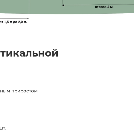
ртикальной
ьным приростом
шт.